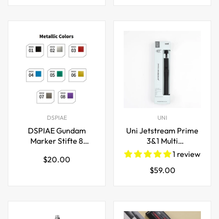
Preis
Preis
DSPIAE
UNI
DSPIAE Gundam
Uni Jetstream Prime
Marker Stifte 8
3&1 Multi
Metallic Farben Set
Kugelschreiber
1 review
Regulärer
$20.00
Pinselspitze
Mechanischer
Regulärer
$59.00
Preis
Bleistift 0,7mm
Preis