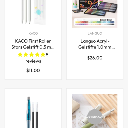
KACO
LANGUO
KACO First Roller
Languo Acryl-
Stars Gelstift 0,5 mm
Gelstifte 1.0mm
Schwarze Tinte 3er
36/54/72/90 Farbset
5
Regulärer
$26.00
Packung
für Kunstjournaling
reviews
Preis
Regulärer
$11.00
Preis
AUSVERKAUFT