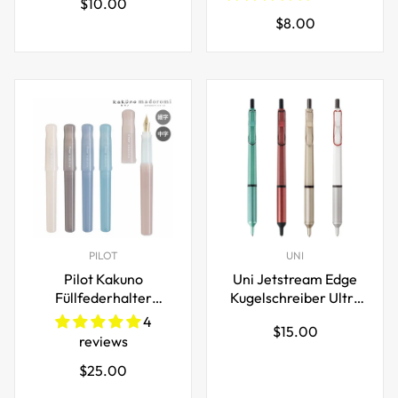
Regulärer
$10.00
12er-Pack
flüssige Tinte, 0,5 mm
Regulärer
$8.00
Preis
feine Spitze
Preis
PILOT
UNI
Pilot Kakuno
Uni Jetstream Edge
Füllfederhalter
Kugelschreiber Ultra
Madoromi Farbserie
Feine Spitze
4
Regulärer
$15.00
0,28mm/0,38mm
reviews
Preis
Regulärer
$25.00
Preis