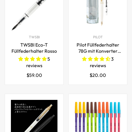
TWSBI
PILOT
TWSBI Eco-T
Pilot Füllfederhalter
Füllfederhalter Rosso
78G mit Konverter
22K vergoldet
5
3
reviews
reviews
Regulärer
Regulärer
$59.00
$20.00
Preis
Preis