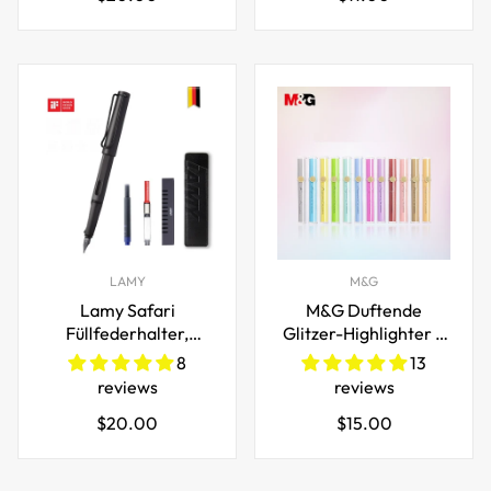
Preis
Preis
LAMY
M&G
Lamy Safari
M&G Duftende
Füllfederhalter,
Glitzer-Highlighter –
feine/extrafeine
12 Farben,
8
13
Feder
Axtförmige Spitze
reviews
reviews
Regulärer
Regulärer
$20.00
$15.00
Preis
Preis