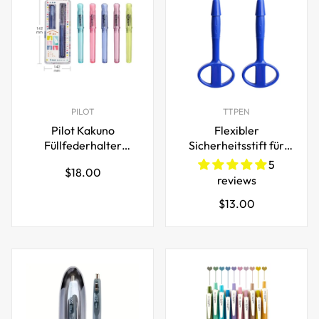
PILOT
TTPEN
Pilot Kakuno
Flexibler
Füllfederhalter
Sicherheitsstift für
Familienserie mit
psychische
5
Regulärer
$18.00
lächelndem Federkiel
Gesundheit,
reviews
Preis
Krankenhaus,
Regulärer
$13.00
Gefängnis, 5er-Pack
Preis