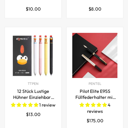
Lineflow-Gelstift 0,5
marker,
Regulärer
Regulärer
$10.00
$8.00
mm feine Spitze, 12
12/24/36/48/60/80/108
Preis
Preis
Stück
Farbe
TTPEN
PENTEL
12 Stück Lustige
Pilot Elite E95S
Hühner Einziehbare
Füllfederhalter mit
Gelstifte 0,5 mm
Tinte Geschenkbox
1 review
4
Feine Spitze
14k Goldfeder
reviews
Regulärer
$13.00
Schwarze Tinte
Regulärer
$175.00
Preis
Preis