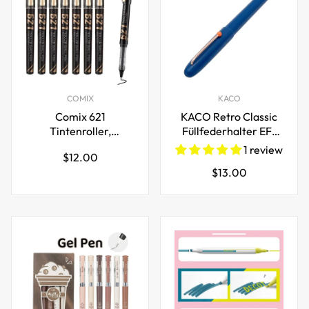
COMIX
KACO
Comix 621
KACO Retro Classic
Tintenroller,
Füllfederhalter EF-
schwarze Flüssigtinte,
Feder
1 review
Regulärer
$12.00
0,7 mm mittlere
Regulärer
$13.00
Preis
Spitze
Preis