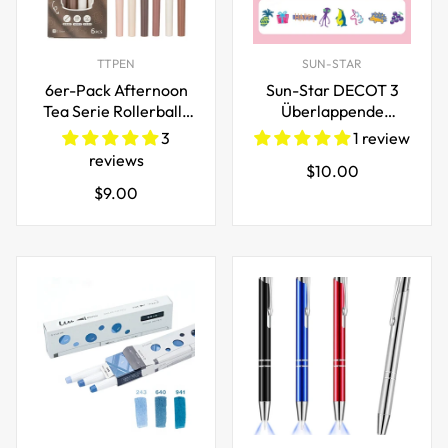
TTPEN
SUN-STAR
6er-Pack Afternoon
Sun-Star DECOT 3
Tea Serie Rollerball-
Überlappende
Stifte 0,5 mm
Textmarker
3
1 review
Schwarze Tinte
reviews
Regulärer
$10.00
Regulärer
$9.00
Preis
Preis