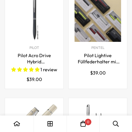
PILOT
PENTEL
Pilot Acro Drive
Pilot Lightive
Hybrid
Füllfederhalter mit
Kugelschreiber - 0,7
Tintenwandler
1 review
Regulärer
$39.00
mm
Regulärer
$39.00
Preis
Preis
0