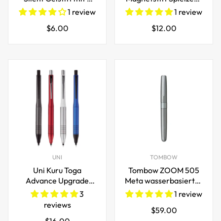
Ersatzminen
Geschenk
1 review
1 review
Regulärer
Regulärer
$6.00
$12.00
Preis
Preis
UNI
TOMBOW
Uni Kuru Toga
Tombow ZOOM 505
Advance Upgrade
Meta wasserbasierter
Druckbleistift 0,5 mm
Rollerball-Stift
3
1 review
reviews
Regulärer
$59.00
Regulärer
$16.00