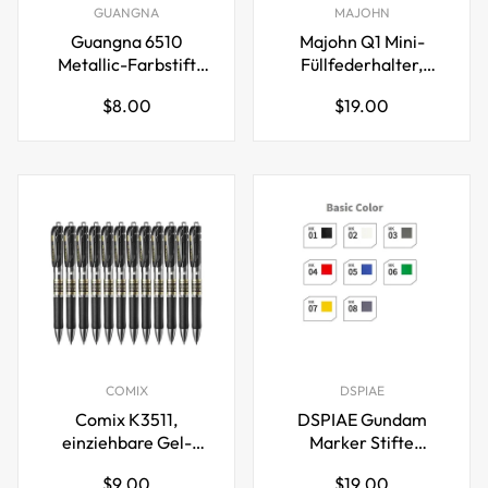
GUANGNA
MAJOHN
Guangna 6510
Majohn Q1 Mini-
Metallic-Farbstift
Füllfederhalter,
10/12/15/20/30
kurzer Kunstharz-
Regulärer
Regulärer
$8.00
$19.00
Marker mit feiner
Taschenstift, großes
Preis
Preis
Spitze
Fassungsvermögen
COMIX
DSPIAE
Comix K3511,
DSPIAE Gundam
einziehbare Gel-
Marker Stifte
Tintenstifte, feine
Grundfarben Set
Regulärer
Regulärer
$9.00
$19.00
Spitze (0,5 mm), 12
Pinselspitze