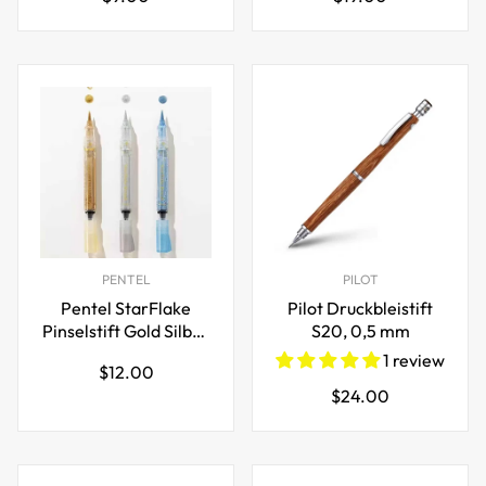
Preis
Preis
Stück
PENTEL
PILOT
Pentel StarFlake
Pilot Druckbleistift
Pinselstift Gold Silber
S20, 0,5 mm
Blau Glitzerfarben
1 review
Regulärer
$12.00
Regulärer
$24.00
Preis
Preis