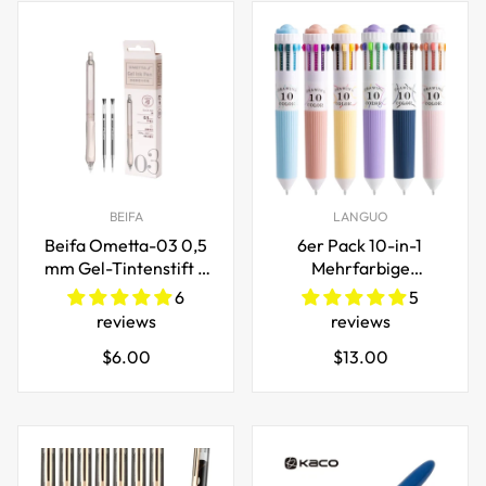
BEIFA
LANGUO
Beifa Ometta-03 0,5
6er Pack 10-in-1
mm Gel-Tintenstift –
Mehrfarbige
1 Stift mit 2
Kugelschreiber - 57
6
5
Nachfüllungen
Gesamte Farben
reviews
reviews
(0,8mm Feine Spitze)
Regulärer
Regulärer
$6.00
$13.00
Preis
Preis