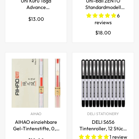
Uni Kuru Toga
Uni-ball ZENTO
Advance
Standardmodell
Automatischer
wasserbasierter
6
Regulärer
$13.00
Drehbleistift mit
Kugelschreiber 4
reviews
Preis
Minen
Stück
Regulärer
$18.00
Preis
AIHAO
DELI STATIONERY
AIHAO einziehbare
DELI S656
Gel-Tintenstifte, 0,5
Tintenroller, 12 Stück,
mm, feine Spitze,
Schwarz, Rot, Blau,
1 review