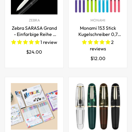
ZEBRA
MONAMI
Zebra SARASA Grand
Monami 153 Stick
- Einfarbige Reihe -
Kugelschreiber 0,7
0,5 mm
mm (Schwarze Tinte)
1 review
2
12er Packung
reviews
Regulärer
$24.00
Regulärer
$12.00
Preis
Preis