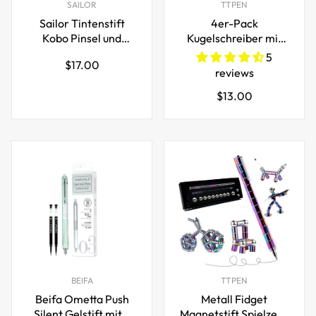
SAILOR
TTPEN
Sailor Tintenstift
4er-Pack
Kobo Pinsel und
Kugelschreiber mit
feiner
LED-Licht zum
5
Regulärer
$17.00
Doppelspitzenmarker
Schreiben im Dunkeln
reviews
Preis
3-Farben-Set
Regulärer
$13.00
Preis
BEIFA
TTPEN
Beifa Ometta Push
Metall Fidget
Silent Gelstift mit 2
Magnetstift Spielzeug