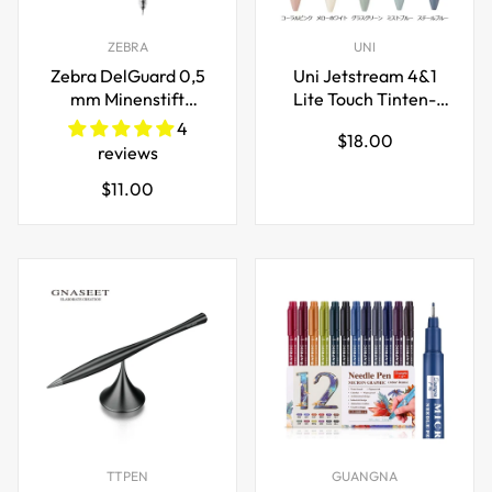
ZEBRA
UNI
Zebra DelGuard 0,5
Uni Jetstream 4&1
mm Minenstift
Lite Touch Tinten-
Druckbleistift Van-
Multipen
4
Regulärer
$18.00
Gogh-Gemälde
reviews
Preis
Limited Edition
Regulärer
$11.00
Preis
TTPEN
GUANGNA