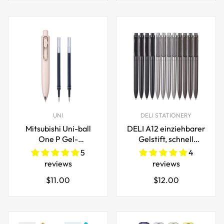
UNI
DELI STATIONERY
Mitsubishi Uni-ball
DELI A12 einziehbarer
One P Gel-
Gelstift, schnell
Tintenroller mit 2
trocknend, schwarze
5
4
Nachfüllungen 0,5MM
Tinte, 12 Stück
reviews
reviews
Regulärer
Regulärer
$11.00
$12.00
Preis
Preis