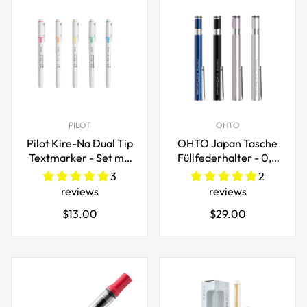
PILOT
OHTO
Pilot Kire-Na Dual Tip
OHTO Japan Tasche
Textmarker - Set mit
Füllfederhalter - 0,5
5 Farben
mm feine Feder
3
2
reviews
reviews
Regulärer
Regulärer
$13.00
$29.00
Preis
Preis