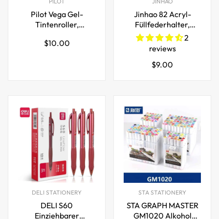
PILOT
JINHAO
Pilot Vega Gel-
Jinhao 82 Acryl-
Tintenroller,
Füllfederhalter,
einziehbar, 0,7 mm
Iridium-Feder, Gold-
2
Regulärer
$10.00
Silber-Besatz
reviews
Preis
Regulärer
$9.00
Preis
DELI STATIONERY
STA STATIONERY
DELI S60
STA GRAPH MASTER
Einziehbarer
GM1020 Alkohol