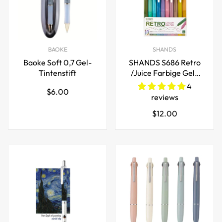
BAOKE
SHANDS
Baoke Soft 0,7 Gel-
SHANDS S686 Retro
Tintenstift
/Juice Farbige Gel-
Tintenstifte,
4
Regulärer
$6.00
einziehbar 0,5 mm
reviews
Preis
Regulärer
$12.00
Preis