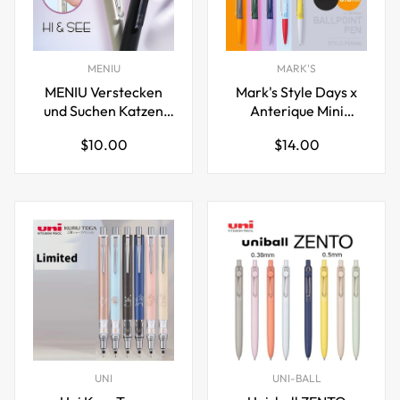
MENIU
MARK'S
MENIU Verstecken
Mark's Style Days x
und Suchen Katzen
Anterique Mini
Gelstifte 0,5mm, 2er-
Kugelschreiber 10cm
Regulärer
Regulärer
$10.00
$14.00
Pack mit 4 schwarzen
Preis
Preis
Tintenminen
UNI
UNI-BALL