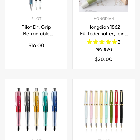
PILOT
HONGDIAN
Pilot Dr. Grip
Hongdian 1862
Retractable
Füllfederhalter, feine
Kugelschreiber mit
Iridiumfeder mit
3
Regulärer
$16.00
Rollkugelspitze 0,5
Tintenkonverter
reviews
Preis
mm und 2 schwarzen
Regulärer
$20.00
Tintenminen
Preis