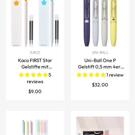
KACO
UNI-BALL
Kaco FIRST Star
Uni-Ball One P
Gelstifte mit
Gelstift 0,5 mm 4er-
zusätzlichen 4
Pack Sanrio
5
1 review
Ersatzminen mit
Limitierte Version
reviews
Regulärer
$32.00
schwarzer Tinte
Regulärer
$9.00
Preis
(Orange + Blau)
Preis