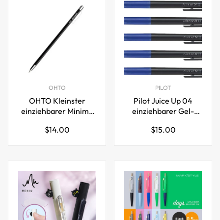
OHTO
PILOT
OHTO Kleinster
Pilot Juice Up 04
einziehbarer Minimo
einziehbarer Gel-
Kugelschreiber
Tintenstift, ultrafeine
Regulärer
Regulärer
$14.00
$15.00
Spitze 0,4 mm, 5er-
Preis
Preis
Pack