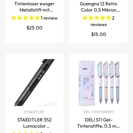
Tintenloser ewiger
Guangna 12 Retro
Metallstift mit
Color 0,5 Mikron
drehbarer Basis
Grafik-Nadelstift-Set
1 review
2
reviews
Regulärer
$25.00
Regulärer
$15.00
Preis
Preis
STAEDTLER
DELI STATIONERY
STAEDTLER 352
DELI S11 Gel-
Lumocolor
Tintenstifte, 0,5 mm
Permanentmarker, 2
feine Spitze,