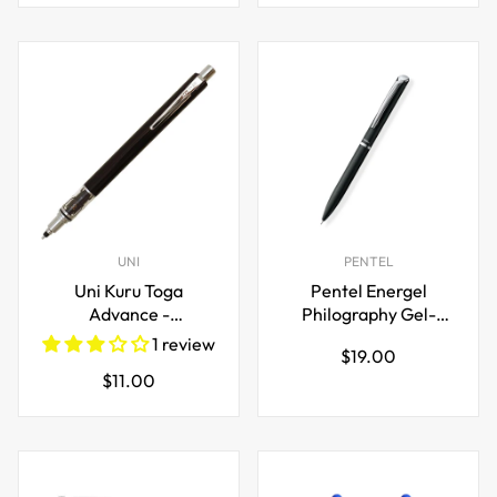
UNI
PENTEL
Uni Kuru Toga
Pentel Energel
Advance -
Philography Gel-
Automatischer
Tintenstift 0,5 mm
1 review
Regulärer
$19.00
Bleistift mit
Regulärer
$11.00
Preis
drehender Mine, 0,5
Preis
mm