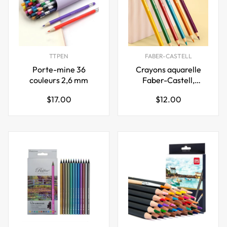
TTPEN
FABER-CASTELL
Porte-mine 36
Crayons aquarelle
couleurs 2,6 mm
Faber-Castell,
couleur unique,
Prix
Prix
$17.00
$12.00
paquet de 12
régulier
régulier