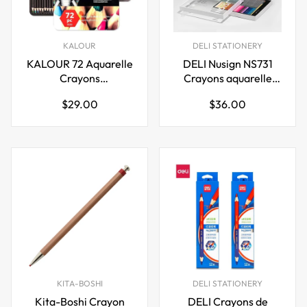
KALOUR
DELI STATIONERY
KALOUR 72 Aquarelle
DELI Nusign NS731
Crayons
Crayons aquarelle
Professionnel Art
premium | Ensemble
Prix
Prix
$29.00
$36.00
Dessin Crayon
de 48/72
régulier
régulier
Ensemble
KITA-BOSHI
DELI STATIONERY
Kita-Boshi Crayon
DELI Crayons de