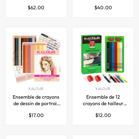
Castell 100 couleurs
880, 12 couleurs
Prix
Prix
$62.00
$40.00
régulier
régulier
KALOUR
KALOUR
Ensemble de crayons
Ensemble de 12
de dessin de portrait
crayons de tailleur
Kalour 35 tons de
KALOUR pour couture
Prix
Prix
$17.00
$12.00
peau couleur
et tissu
régulier
régulier