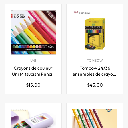
UNI
TOMBOW
Crayons de couleur
Tombow 24/36
Uni Mitsubishi Pencil,
ensembles de crayons
880, 12 couleurs
de couleur avec étui
Prix
Prix
$15.00
$45.00
roulé et mini taille-
régulier
régulier
crayon