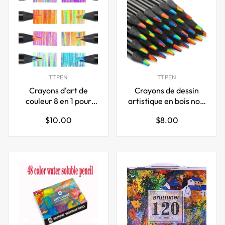
TTPEN
TTPEN
Crayons d'art de
Crayons de dessin
couleur 8 en 1 pour
artistique en bois noir
dessin à colorier pour
7 en 1, 12 pièces,
Prix
Prix
$10.00
$8.00
adultes, paquet de 8
couleur arc-en-ciel
régulier
régulier