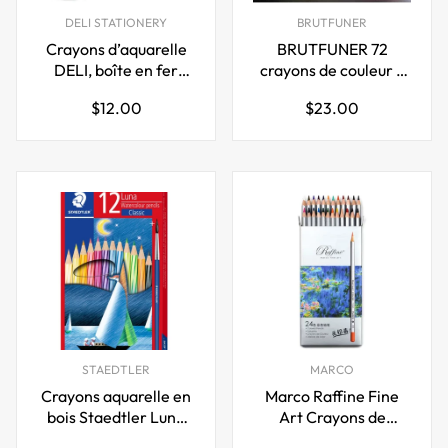
DELI STATIONERY
BRUTFUNER
Crayons d’aquarelle
BRUTFUNER 72
DELI, boîte en fer
crayons de couleur à
blanc 24/36/48/72
base d'huile
Prix
Prix
$12.00
$23.00
couleurs avec pinceau
régulier
régulier
STAEDTLER
MARCO
Crayons aquarelle en
Marco Raffine Fine
bois Staedtler Luna
Art Crayons de
Classique
couleur pour dessin,