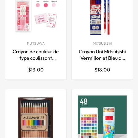
KUTSUWA
MITSUBISHI
Crayon de couleur de
Crayon Uni Mitsubishi
type coulissant
Vermillon et Bleu de
Kutsuwa Curicule,
Prusse - 5:5 - Paquet
Prix
Prix
$13.00
$18.00
ensemble de 3
de 12
régulier
régulier
couleurs