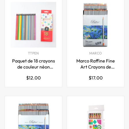
TTPEN
MARCO
Paquet de 18 crayons
Marco Raffine Fine
de couleur néon
Art Crayons de
métallisé
couleur pour dessin,
Prix
Prix
$12.00
$17.00
paquet de 36
régulier
régulier