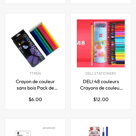
régulier
régulier
TTPEN
DELI STATIONERY
Crayon de couleur
DELI 48 couleurs
sans bois Pack de
Crayons de couleur
12/24
effaçables sans bois
Prix
Prix
$6.00
$12.00
Set
régulier
régulier