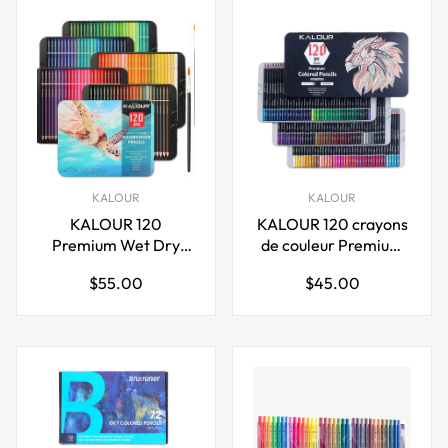
KALOUR
KALOUR
KALOUR 120
KALOUR 120 crayons
Premium Wet Dry
de couleur Premium
Aquarelle Crayons Set
ensemble pour livres
Prix
Prix
$55.00
$45.00
avec 2 Pinceau
de coloriage pour
régulier
régulier
adultes Soft Core