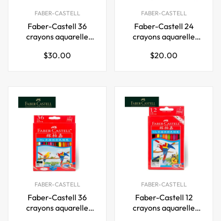
FABER-CASTELL
FABER-CASTELL
Faber-Castell 36
Faber-Castell 24
crayons aquarelle
crayons aquarelle
avec étui en métal
avec étui en métal
Prix
Prix
$30.00
$20.00
pour pinceaux
pour pinceaux
régulier
régulier
FABER-CASTELL
FABER-CASTELL
Faber-Castell 36
Faber-Castell 12
crayons aquarelle
crayons aquarelle
avec pinceau
avec pinceau