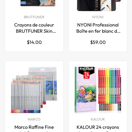
BRUTFUNER
NYONI
Crayons de couleur
NYONI Professional
BRUTFUNER Skin
Boîte en fer blanc de
Tone 26/50/72
120 crayons de
Prix
Prix
$14.00
$59.00
couleurs
couleur
régulier
régulier
MARCO
KALOUR
Marco Raffine Fine
KALOUR 24 crayons