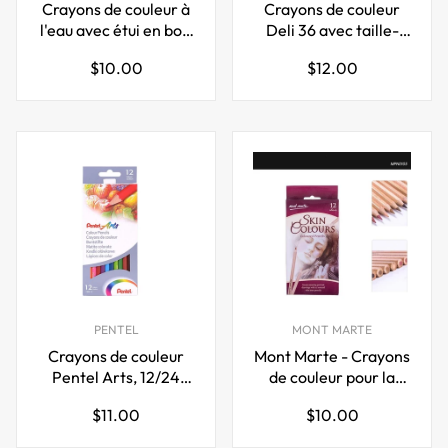
Crayons de couleur à
Crayons de couleur
l'eau avec étui en bois
Deli 36 avec taille-
QiLi - Boîte de 12/24
crayon intégré dans le
Prix
Prix
$10.00
$12.00
couleurs
capuchon du tube
régulier
régulier
PENTEL
MONT MARTE
Crayons de couleur
Mont Marte - Crayons
Pentel Arts, 12/24
de couleur pour la
couleurs assorties
peau, paquet de 12
Prix
Prix
$11.00
$10.00
régulier
régulier