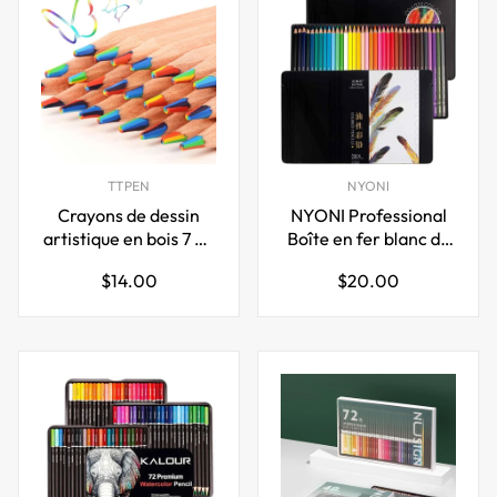
TTPEN
NYONI
Crayons de dessin
NYONI Professional
artistique en bois 7 en
Boîte en fer blanc de
1, 30 pièces, couleur
36 crayons de couleur
Prix
Prix
$14.00
$20.00
arc-en-ciel
régulier
régulier