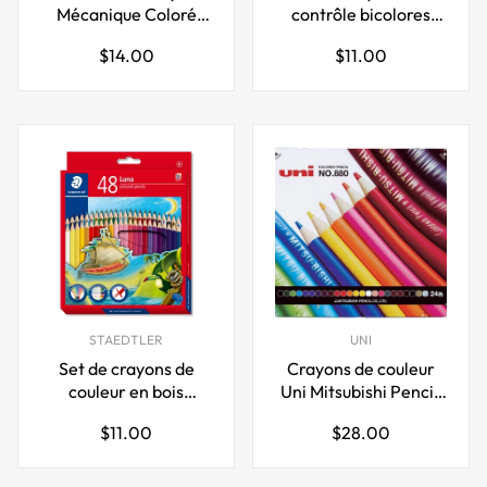
Mécanique Coloré
contrôle bicolores
Adulte 2mm
rouge et bleu 24
Prix
Prix
$14.00
$11.00
pièces
régulier
régulier
STAEDTLER
UNI
Set de crayons de
Crayons de couleur
couleur en bois
Uni Mitsubishi Pencil,
Staedtler Luna
880, 12 couleurs
Prix
Prix
$11.00
$28.00
12/24/36/48 couleurs
régulier
régulier