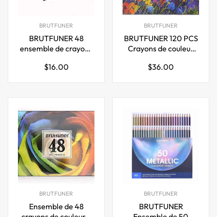
BRUTFUNER
BRUTFUNER
BRUTFUNER 48
BRUTFUNER 120 PCS
ensemble de crayons
Crayons de couleur
aquarelle pré-aiguisés
classiques à base
Prix
Prix
$16.00
$36.00
pour les enfants
d'huile Ensemble de
régulier
régulier
étudiants artistes
dessin
BRUTFUNER
BRUTFUNER
Ensemble de 48
BRUTFUNER
crayons de couleur à
Ensemble de 50