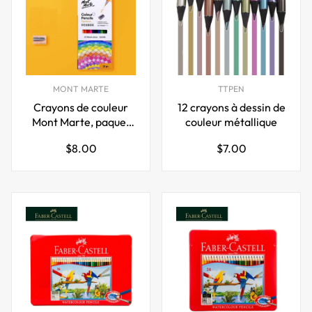
MONT MARTE
TTPEN
Crayons de couleur
12 crayons à dessin de
Mont Marte, paquet
couleur métallique
de 12 18 24
Prix
Prix
$8.00
$7.00
régulier
régulier