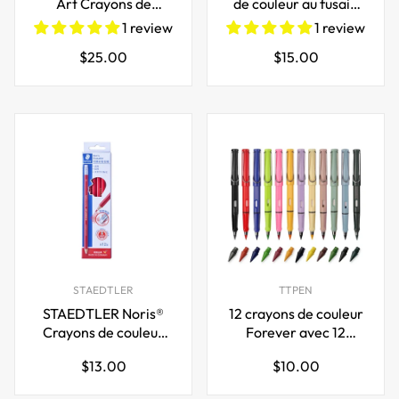
Art Crayons de
de couleur au fusain
couleur pour dessin,
de qualité supérieure,
1 review
1 review
paquet de 72
ensemble de dessin
Prix
Prix
$25.00
$15.00
régulier
régulier
STAEDTLER
TTPEN
STAEDTLER Noris®
12 crayons de couleur
Crayons de couleur
Forever avec 12
effaçables 14450
pointes de rechange
Prix
Prix
$13.00
$10.00
Rouge/Bleu
régulier
régulier