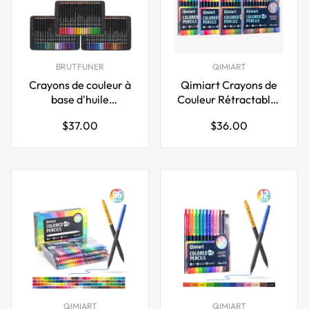
BRUTFUNER
QIMIART
Crayons de couleur à
Qimiart Crayons de
base d'huile
Couleur Rétractables
BRUTFUNER H900,
à Cliquet 48 pièces à
Prix
Prix
$37.00
$36.00
corps noir, 72 / 120 /
base d'huile avec
régulier
régulier
180 couleurs
Taille-crayon inclus
QIMIART
QIMIART