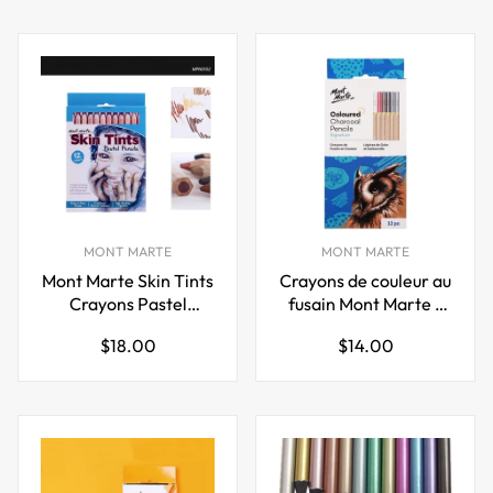
MONT MARTE
MONT MARTE
Mont Marte Skin Tints
Crayons de couleur au
Crayons Pastel
fusain Mont Marte -
Paquet De 12
Paquet de 12
Prix
Prix
$18.00
$14.00
régulier
régulier