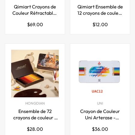
Qimiart Crayons de
Qimiart Ensemble de
Couleur Rétractables
12 crayons de couleur
Click 96 pièces à base
rétractables à base
Prix
Prix
$69.00
$12.00
d'huile avec Taille-
d'huile avec taille-
régulier
régulier
crayon
crayon
HONGDIAN
UNI
Ensemble de 72
Crayon de Couleur
crayons de couleur à
Uni Arterase -
base d'huile Hongdian
Ensemble de 12
Prix
Prix
$28.00
$36.00
Couleurs