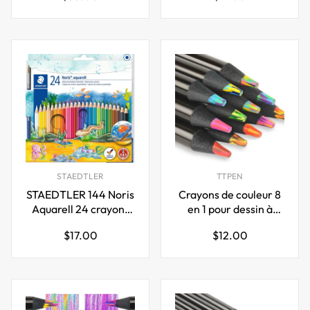
régulier
régulier
STAEDTLER
TTPEN
STAEDTLER 144 Noris
Crayons de couleur 8
Aquarell 24 crayons
en 1 pour dessin à
aquarelle et pinceau
colorier pour adultes,
Prix
Prix
$17.00
$12.00
paquet de 12
régulier
régulier