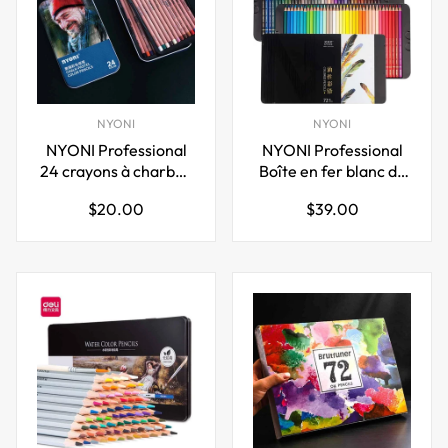
NYONI
NYONI
NYONI Professional
NYONI Professional
24 crayons à charbon
Boîte en fer blanc de
de couleur craie
72 crayons de couleur
Prix
Prix
$20.00
$39.00
pastel
régulier
régulier