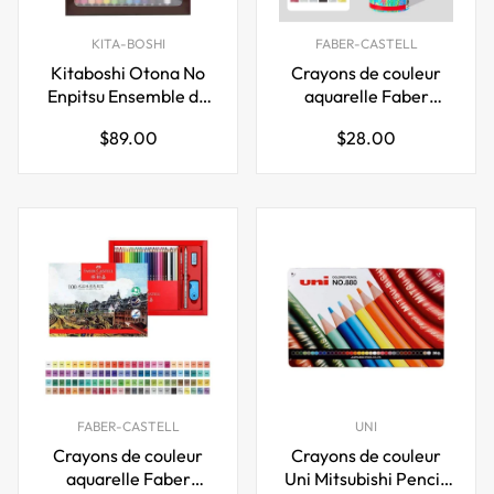
KITA-BOSHI
FABER-CASTELL
Kitaboshi Otona No
Crayons de couleur
Enpitsu Ensemble de
aquarelle Faber
crayons de couleur 13
Castell 48 couleurs
Prix
Prix
$89.00
$28.00
couleurs
régulier
régulier
FABER-CASTELL
UNI
Crayons de couleur
Crayons de couleur
aquarelle Faber
Uni Mitsubishi Pencil,