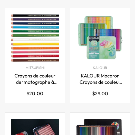
MITSUBISHI
KALOUR
Crayons de couleur
KALOUR Macaron
dermatographe à
Crayons de couleur
base d'huile Mitsubishi
pastel Set 72 couleurs
Prix
Prix
$20.00
$29.00
Pencil, 12 couleurs
régulier
régulier