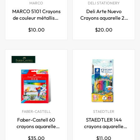
MARCO
DELI STATIONERY
MARCO 5101 Crayons
Deli Arte Nuevo
de couleur métallisés
Crayons aquarelle 24
12 couleurs
36 paquet de 48
Prix
Prix
$10.00
$20.00
régulier
régulier
FABER-CASTELL
STAEDTLER
Faber-Castell 60
STAEDTLER 144
crayons aquarelle
crayons aquarelle
avec pinceau
Noris Aquarell, 12
Prix
Prix
$35.00
$11.00
couleurs