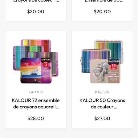
base d'huile
crayons à dessin de
Prix
Prix
$20.00
$20.00
BRUTFUNER
couleur métallique
régulier
régulier
KALOUR
KALOUR
KALOUR 72 ensemble
KALOUR 50 Crayons
de crayons aquarelle
de couleur
secs et humides de
métalliques pour
Prix
Prix
$28.00
$27.00
qualité supérieure
adulte
régulier
régulier