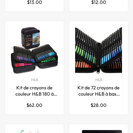
Prix
Prix
$13.00
$12.00
12/24/36/48 couleurs
paquet de 24
régulier
régulier
H&B
H&B
Kit de crayons de
Kit de 72 crayons de
couleur H&B 180 à
couleur H&B à base
base d'huile avec étui
d'huile avec étui de
Prix
Prix
$62.00
$28.00
de rangement à
rangement à
régulier
régulier
fermeture éclair
fermeture éclair