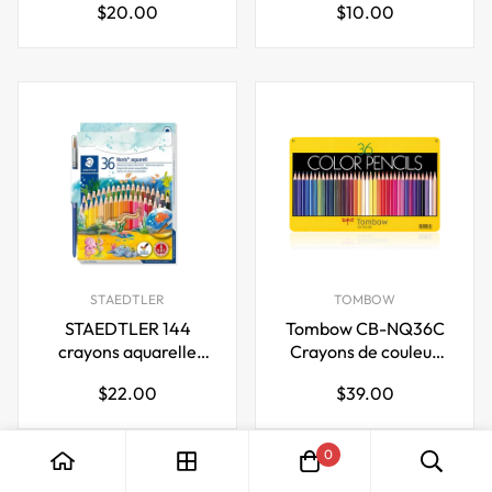
Prix
Prix
$20.00
$10.00
régulier
régulier
STAEDTLER
TOMBOW
STAEDTLER 144
Tombow CB-NQ36C
crayons aquarelle
Crayons de couleur
Noris Aquarell, 36
NQ 36 couleurs
Prix
Prix
$22.00
$39.00
couleurs
régulier
régulier
0