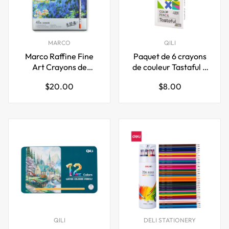
MARCO
QILI
Marco Raffine Fine
Paquet de 6 crayons
Art Crayons de
de couleur Tastaful 4
couleur pour dessin,
en 1
Prix
Prix
$20.00
$8.00
paquet de 48
régulier
régulier
QILI
DELI STATIONERY