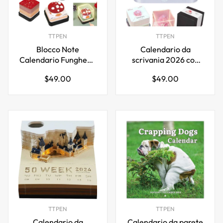
TTPEN
TTPEN
Blocco Note
Calendario da
Calendario Funghetto
scrivania 2026 con
2026 con Orologio e
luci LED Casa
Prezzo
Prezzo
$49.00
$49.00
Luci LED
sull'albero di ciliegio
normale
normale
Rosa Verde
TTPEN
TTPEN
Calendario da
Calendario da parete