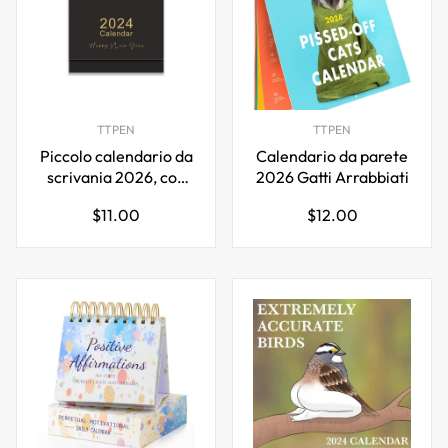
TTPEN
TTPEN
Piccolo calendario da
Calendario da parete
scrivania 2026, con
2026 Gatti Arrabbiati
elenco di cose da fare
Prezzo
Prezzo
$11.00
$12.00
e note per ufficio e
normale
normale
scuola