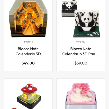
TTPEN
TTPEN
Blocco Note
Blocco Note
Calendario 3D
Calendario 3D Panda
Diagon Alley 2026
2026 con Portapenne
Prezzo
Prezzo
$49.00
$39.00
con Luci LED
normale
normale