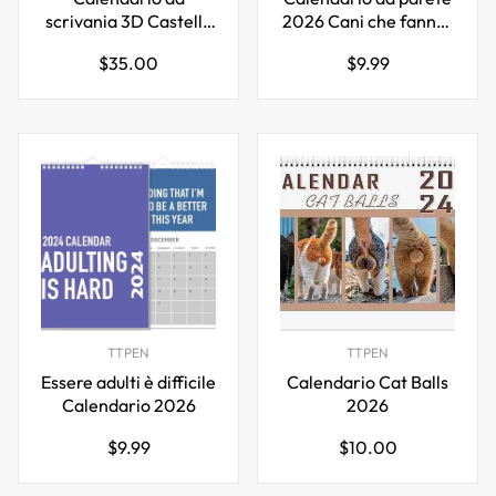
scrivania 3D Castello
2026 Cani che fanno i
Time Piece 2026 con
bisogni
Prezzo
Prezzo
$35.00
$9.99
luci LED
normale
normale
TTPEN
TTPEN
Essere adulti è difficile
Calendario Cat Balls
Calendario 2026
2026
Prezzo
Prezzo
$9.99
$10.00
normale
normale