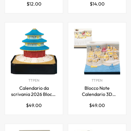
Prezzo
Prezzo
$12.00
$14.00
Pianificatore mensile
normale
normale
a forma di vaso
TTPEN
TTPEN
Calendario da
Blocco Note
scrivania 2026 Blocco
Calendario 3D
note 3D con luce
Santorini 2026 con
Prezzo
Prezzo
$49.00
$49.00
Tempio del Cielo
Orologio e Luci LED
normale
normale