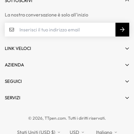
SOTTOSCRIVI
La nostra conversazione è solo all'inizio
LINK VELOCI
Il mio conto
AZIENDA
Carrello
Chi siamo
SEGUICI
Lista dei desideri
Contatto
Confronto prodotti
Notizia
SERVIZI
Domande frequenti
Guide
Affiliato
politica sulla riservatezza
TTPEN Regno Unito
© 2026, TTpen.com. Tutti i diritti riservati.
Politica di rimborso
TOUCHFIVE
Politica di spedizione
Stati Uniti (USD $)
USD
Italiano