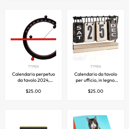
TTPEN
TTPEN
Calendario perpetuo
Calendario da tavolo
da tavolo 2024,
per ufficio, in legno,
visualizzazione della
metallo, a fogli mobili,
Prezzo
Prezzo
$25.00
$25.00
data della settimana
perpetuo, mensile,
normale
normale
del mese
settimanale