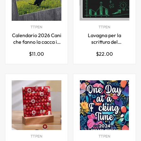
TTPEN
TTPEN
Calendario 2026 Cani
Lavagna per la
che fanno la cacca in
scrittura del
posti bellissimi
calendario elettronico
Prezzo
Prezzo
$11.00
$22.00
desktop
normale
normale
TTPEN
TTPEN