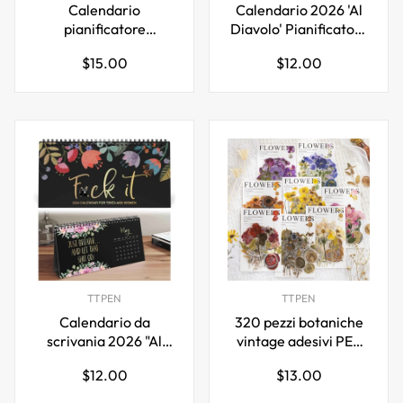
Calendario
Calendario 2026 'Al
pianificatore
Diavolo' Pianificatore
perpetuo con anello
Mensile con
Prezzo
Prezzo
$15.00
$12.00
da scrivania in legno
Parolacce Divertenti
normale
normale
TTPEN
TTPEN
Calendario da
320 pezzi botaniche
scrivania 2026 "Al
vintage adesivi PET
diavolo" per donne
fiori pressati e sigillo
Prezzo
Prezzo
$12.00
$13.00
stanche come il cazzo
di cera
normale
normale