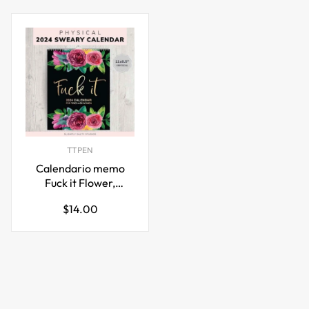
TTPEN
Calendario memo
Fuck it Flower,
calendario da parete
Prezzo
$14.00
2026 per donne
normale
stanche