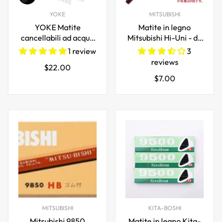
YOKE
MITSUBISHI
YOKE Matite
Matite in legno
cancellabili ad acqua
Mitsubishi Hi-Uni - da
bianche per cucire su
10B a 10B -
1 review
3
misura tessuto
Confezione da 2
reviews
Prezzo
$22.00
lavabile confezione
Prezzo
$7.00
normale
da 48
normale
MITSUBISHI
KITA-BOSHI
Mitsubishi 9850
Matite in legno Kita-