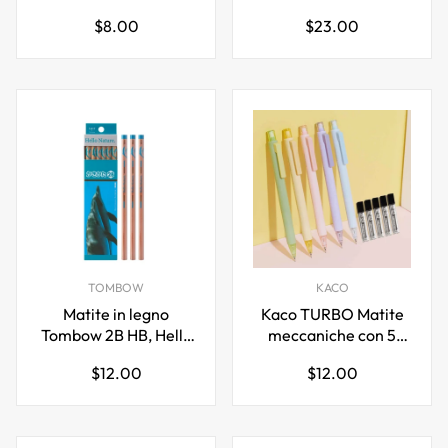
baricentro con set di
0,5 mm
Prezzo
Prezzo
$8.00
$23.00
mine 0,3mm/0,5mm
normale
normale
TOMBOW
KACO
Matite in legno
Kaco TURBO Matite
Tombow 2B HB, Hello
meccaniche con 5
Nature, confezione da
ricariche di mina HB
Prezzo
Prezzo
$12.00
$12.00
12, Delfino
per tubi, confezione
normale
normale
da 5