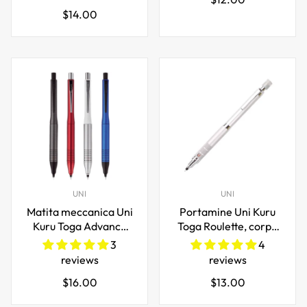
quadrata
disegni, confezione da
Prezzo
$14.00
normale
8
normale
UNI
UNI
Matita meccanica Uni
Portamine Uni Kuru
Kuru Toga Advance
Toga Roulette, corpo
Upgrade 0,5 mm
in argento da 0,5 mm
3
4
reviews
reviews
Prezzo
Prezzo
$16.00
$13.00
normale
normale