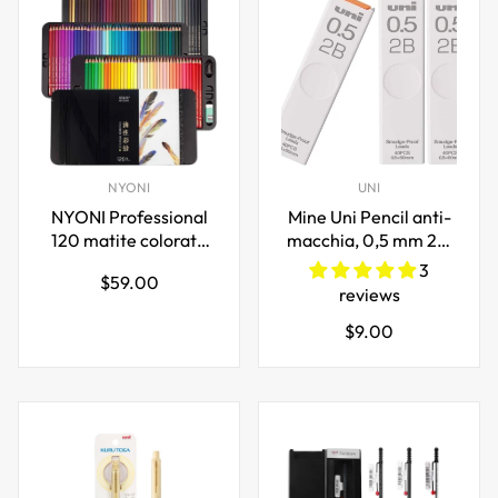
NYONI
UNI
NYONI Professional
Mine Uni Pencil anti-
120 matite colorate
macchia, 0,5 mm 2B,
da disegno in scatola
40 mine, confezione
3
Prezzo
$59.00
di latta
da 3
reviews
normale
Prezzo
$9.00
normale