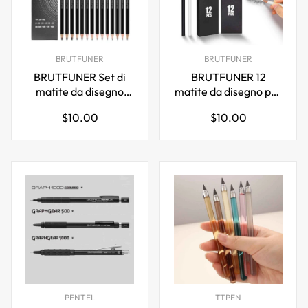
BRUTFUNER
BRUTFUNER
BRUTFUNER Set di
BRUTFUNER 12
matite da disegno
matite da disegno per
professionale da 14
schizzi a colori oleosi
Prezzo
Prezzo
$10.00
$10.00
pezzi
in bianco e nero
normale
normale
PENTEL
TTPEN