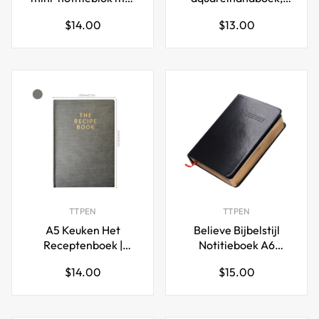
rekenmachine en
katoen, 300 g/m2, 24
Normale
Normale
$14.00
$13.00
balpenhouder
vellen
prijs
prijs
TTPEN
TTPEN
A5 Keuken Het
Believe Bijbelstijl
Receptenboek |
Notitieboek A6
Waterdichte Linnen
Vintage PU Lederen
Normale
Normale
$14.00
$15.00
Omslag, 50 Bladen
Dagboek
prijs
prijs