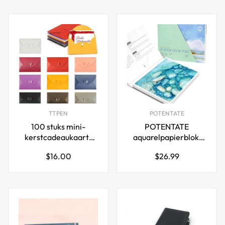
TTPEN
POTENTATE
100 stuks mini-
POTENTATE
kerstcadeaukaart-
aquarelpapierblok,
enveloppen met
100% katoen, 20
Normale
Normale
$16.00
$26.99
hartvormige sluiting
vellen
prijs
prijs