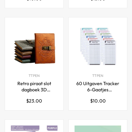
prijs
prijs
TTPEN
TTPEN
Retro piraat slot
60 Uitgaven Tracker
dagboek 3D
6-Gaatjes
gesneden Europese
Geperforeerde
Normale
Normale
$23.00
$10.00
stijl vergrendeld
Budgetbladen voor
prijs
prijs
notitieboek A5
A6 Budgetmap