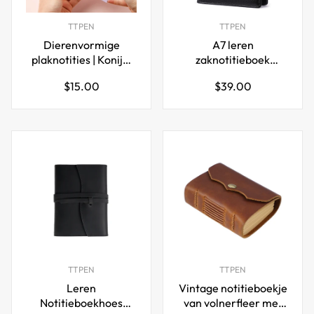
TTPEN
TTPEN
Dierenvormige
A7 leren
plaknotities | Konijn,
zaknotitieboek
Kat, Hond & Vogel
portemonnee 6-ring
Normale
Normale
$15.00
$39.00
memo blokjes, 12-
map met vakken voor
prijs
prijs
pack
kaarten, contant geld
en munten
TTPEN
TTPEN
Leren
Vintage notitieboekje
Notitieboekhoes
van volnerfleer met