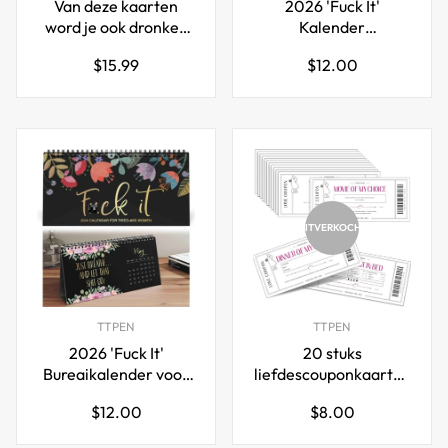
Van deze kaarten
2026 'Fuck It'
word je ook dronken
Kalender
[Expansion] - Leuk
Maandelijkse Planner
Normale
Normale
$15.99
$12.00
drinkspel voor
met Grappige
prijs
prijs
volwassenen voor
Scheldwoorden
feestjes
UITVERKOCHT
TTPEN
TTPEN
2026 'Fuck It'
20 stuks
Bureaikalender voor
liefdescouponkaarten
Vermoeide Vrouwen
romantische vouchers
Normale
Normale
$12.00
$8.00
prijs
prijs