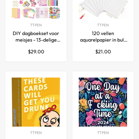
TTPEN
TTPEN
DIY dagboekset voor
120 vellen
meisjes - 13-delige
aquarelpapier in bulk
scrapbook
(5 x 7 inch)
Normale
Normale
$29.00
$21.00
benodigdheden
prijs
prijs
schrijfwaren set
TTPEN
TTPEN