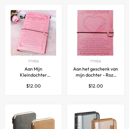
TTPEN
TTPEN
Aan Mijn
Aan het geschenk van
Kleindochter
mijn dochter - Roze
Geschenk Roze Leren
leren dagboek van
Normale
Normale
$12.00
$12.00
Dagboek
mama
prijs
prijs