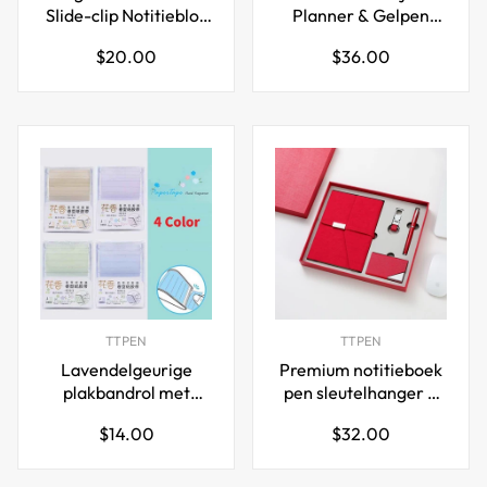
Slide-clip Notitieblok
Planner & Gelpen
A7
Cadeauset - Glitter
Normale
Normale
$20.00
$36.00
Zandloper Omslag
prijs
prijs
TTPEN
TTPEN
Lavendelgeurige
Premium notitieboek
plakbandrol met
pen sleutelhanger &
notities en
kaarthouder
Normale
Normale
$14.00
$32.00
ingebouwde snijder –
geschenkset
prijs
prijs
4-kleuren