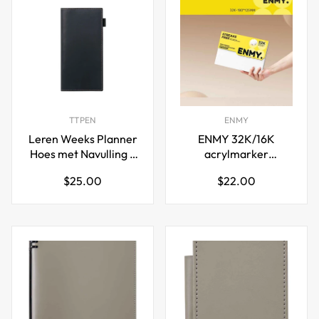
TTPEN
ENMY
Leren Weeks Planner
ENMY 32K/16K
Hoes met Navulling –
acrylmarker
Notitieboekhoes van
schetsblok, 30 vellen
Normale
Normale
$25.00
$22.00
Koeienhuid
prijs
prijs