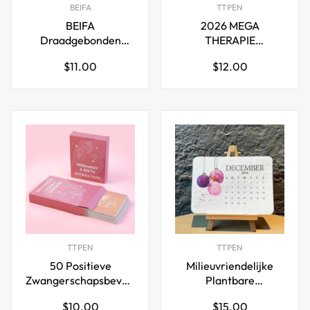
BEIFA
TTPEN
BEIFA
2026 MEGA
Draadgebonden
THERAPIE
Ongedateerde
JOURNAAL BUNDEL
Normale
Normale
$11.00
$12.00
Wekelijkse Dagelijkse
Jumbo Therapeutisch
prijs
prijs
Plannerblok
Handboek
Scheduler - 2 Stuks
TTPEN
TTPEN
50 Positieve
Milieuvriendelijke
Zwangerschapsbevestigingskaarten
Plantbare
voor Nieuwe Moeders
Liefdeszaad Kalender
Normale
Normale
$10.00
$15.00
2026