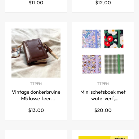
Normale
Normale
$11.00
$12.00
Watermeloen,
kaft, elastische
prijs
prijs
Aardbei 12-pack
sluiting, 192 pagina's
(96 vellen)
TTPEN
TTPEN
Vintage donkerbruine
Mini schetsboek met
M5 losse-leer
waterverf,
notitieboek
stofomslag, 20 vellen,
Normale
Normale
$13.00
$20.00
set van 4
prijs
prijs