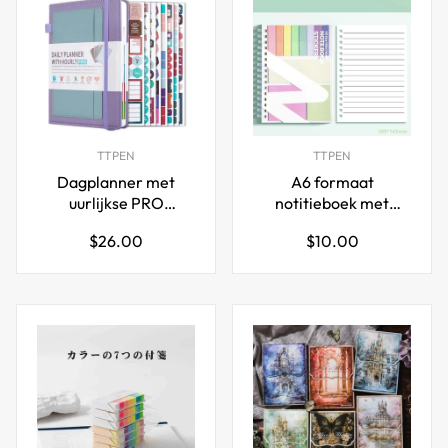
TTPEN
TTPEN
Dagplanner met
A6 formaat
uurlijkse PRO
notitieboek met
planning & takenlijst –
sticker notities
Normale
Normale
$26.00
$10.00
A5
105x145mm
prijs
prijs