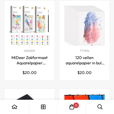
MIDEER
TTPEN
MiDeer Zakformaat
120 vellen
Aquarelpapier
aquarelpapier in bulk
Schilderboek voor
(4 x 6 inch)
Normale
Normale
$20.00
$20.00
Kinderen 3 Stuks
prijs
prijs
0