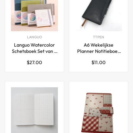
LANGUO
TTPEN
Languo Watercolor
A6 Wekelijkse
Schetsboek Set van 4
Planner Notitieboek
— 230gsm Cold Press,
met metalen gelpen,
Normale
Normale
$27.00
$11.00
Mini Draagbare
PU leren omslag, 100
prijs
prijs
Schilderdagboeken (4
pagina's
Maten)