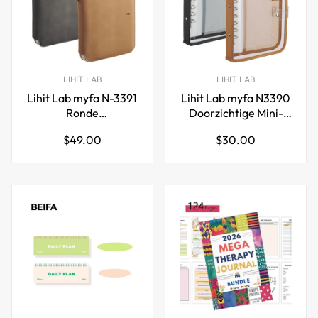
LIHIT LAB
LIHIT LAB
Lihit Lab myfa N-3391
Lihit Lab myfa N3390
Ronde
Doorzichtige Mini-
Ritssluitingmap Mini
ringband met 6 gaten
Normale
Normale
$49.00
$30.00
6-Gaten
prijs
prijs