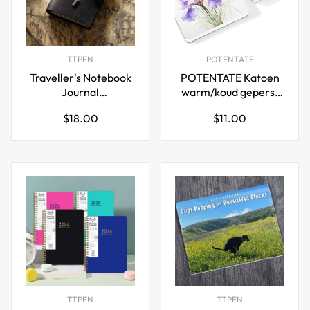
TTPEN
POTENTATE
Traveller's Notebook
POTENTATE Katoen
Journal
warm/koud geperst
Paspoortformaat
aquarelpapier
Normale
Normale
$18.00
$11.00
Lederen Cover
dagboek 9x14cm
prijs
prijs
TTPEN
TTPEN