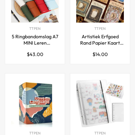
TTPEN
TTPEN
5 Ringbandomslag A7
Artistiek Erfgoed
MINI Leren
Rand Papier Kaart
Notitieboekjes 8
Set – 180 Decoratieve
Normale
Normale
$43.00
$14.00
Kleurenpakket
Lijsten
prijs
prijs
TTPEN
TTPEN