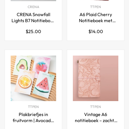
CRENA
TTPEN
CRENA Snowfall
A6 Plaid Cherry
Lights B7 Notitieboek
Notitieboek met
Navulling | 384
Losse Bladen – Geruit
Normale
Normale
$25.00
$14.00
Pagina's | 68gsm |
/ Blanco / Gelijnd
prijs
prijs
126×80mm
TTPEN
TTPEN
Plakbriefjes in
Vintage A6
fruitvorm | Avocado,
notitieboek – zachte
Sinaasappel,
PU leren bedrukte