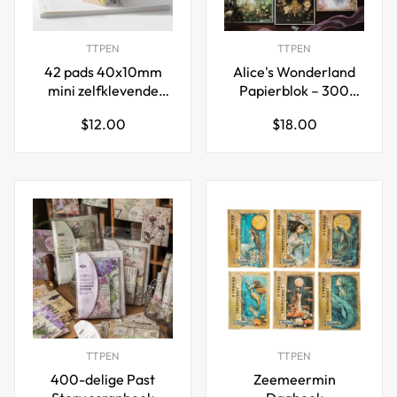
TTPEN
TTPEN
42 pads 40x10mm
Alice's Wonderland
mini zelfklevende
Papierblok – 300
notitievlaggen tabs
Dromerige
Normale
Normale
$12.00
$18.00
paginamarkeringen
Achtergrondvellen
prijs
prijs
14 kleuren
TTPEN
TTPEN
400-delige Past
Zeemeermin