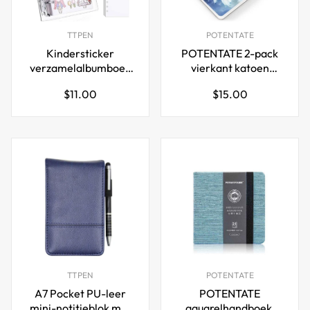
TTPEN
POTENTATE
Kindersticker
POTENTATE 2-pack
verzamelalbumboek
vierkant katoen
met 40 vellen PVC-
heetpers
Normale
Normale
$11.00
$15.00
omhulsel A5/A6
aquarelpapier
prijs
prijs
10x10cm
TTPEN
POTENTATE
A7 Pocket PU-leer
POTENTATE
mini-notitieblok met
aquarelhandboek,