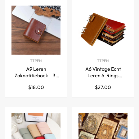
TTPEN
TTPEN
A9 Leren
A6 Vintage Echt
Zaknotitieboek – 3-
Leren 6-Rings
Rings Navulbare Mini
Ringband Notitieboek
Normale
Normale
$18.00
$27.00
Ringband 50 Vellen
met Pennenlus
prijs
prijs