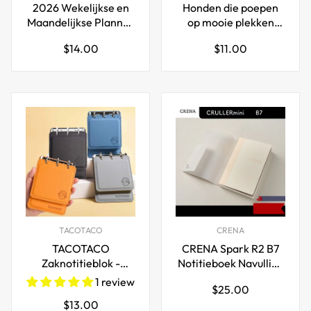
2026 Wekelijkse en
Honden die poepen
Maandelijkse Planner
op mooie plekken
Kalender A5
2026 kalender
Normale
Normale
$14.00
$11.00
prijs
prijs
TACOTACO
CRENA
TACOTACO
CRENA Spark R2 B7
Zaknotitieblok -
Notitieboek Navulling
3,15x5,51 Inch
| 432 Pagina's | 50gsm
1 review
Normale
$25.00
Notitieboek 80
Geschikt voor Vulpen |
Normale
$13.00
prijs
Pagina's
126×80mm Mini