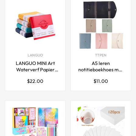
LANGUO
TTPEN
LANGUO MINI Art
A5 leren
Waterverf Papier
notitieboekhoes met
Schetsboek
kaarthouders,
Normale
Normale
$22.00
$11.00
Scheurbaar 5 Stuks
pennenlus
prijs
prijs