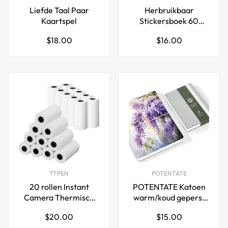
Liefde Taal Paar
Herbruikbaar
Kaartspel
Stickersboek 60
Vellen Stickers
Normale
Normale
$18.00
$16.00
Verzamelalbum
prijs
prijs
Plusformaat A5
TTPEN
POTENTATE
20 rollen Instant
POTENTATE Katoen
Camera Thermisch
warm/koud geperst
Printpapier voor
aquarelpapier
Normale
Normale
$20.00
$15.00
kinderen, 57 x 30 mm
dagboek 13x19cm