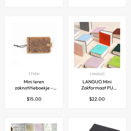
prijs
Planner Inzetstuk
TTPEN
LANGUO
Mini leren
LANGUO Mini
zaknotitieboekje –
Zakformaat PU
88-vel memo blok
Schetsboek
Normale
Normale
$15.00
$22.00
voor notities en lijsten
Tekennotitieboek 15
prijs
prijs
Stuks