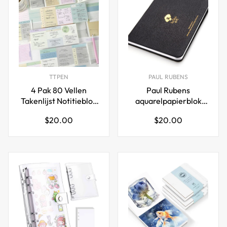
TTPEN
PAUL RUBENS
4 Pak 80 Vellen
Paul Rubens
Takenlijst Notitieblok
aquarelpapierblok
Dagelijkse Planner Af
32K hotpress 20
Normale
Normale
$20.00
$20.00
te Scheuren Checklist
vellen
prijs
prijs