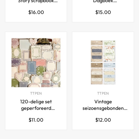
Story scrapbook
Dagboek
papier set – 4 tijdloze
Knutselpapier Set -
Normale
Normale
$16.00
$15.00
ontwerpen
180 Vellen
prijs
prijs
TTPEN
TTPEN
120-delige set
Vintage
geperforeerd
seizoensgebonden
notitiepapier voor
scrapbookpapier set –
Normale
Normale
$11.00
$12.00
journaling en
112 vellen voor
prijs
prijs
scrapbooking
journaling