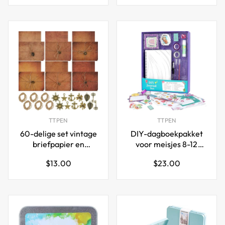
prijs
prijs
TTPEN
TTPEN
60-delige set vintage
DIY-dagboekpakket
briefpapier en
voor meisjes 8-12
enveloppen
paarse
Normale
Normale
$13.00
$23.00
plakboekdagboekbenodigd
prijs
prijs