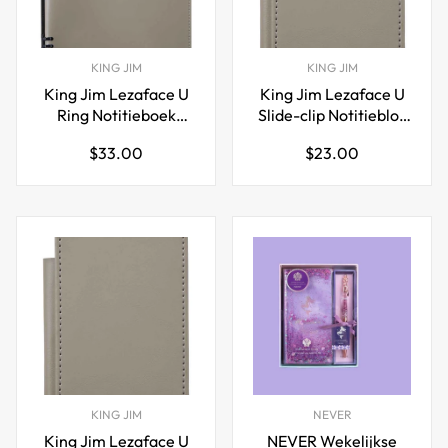
KING JIM
KING JIM
King Jim Lezaface U
King Jim Lezaface U
Ring Notitieboek
Slide-clip Notitieblok
TEFRENU B5
A6
Normale
Normale
$33.00
$23.00
prijs
prijs
KING JIM
NEVER
King Jim Lezaface U
NEVER Wekelijkse