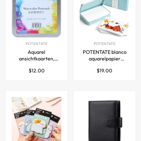
POTENTATE
POTENTATE
Aquarel
POTENTATE blanco
ansichtkaarten,
aquarelpapier
papierkunstbenodigdheden
ansichtkaarten, 4"x6"
Normale
Normale
$12.00
$19.00
(vierkante blikken
24 vellen
prijs
prijs
doos 24 vel)