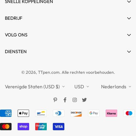
SNELLE KOPPELINGEN
Mijn rekening
BEDRIJF
Winkelwagen
Over ons
VOLG ONS
Verlanglijst
Contact
Productvergelijking
Nieuws
DIENSTEN
Veelgestelde vragen
Gidsen
Partner
Privacybeleid
TTPEN VK
© 2026, TTpen.com. Alle rechten voorbehouden.
Terugbetalingsbeleid
TOUCHFIVE
Verzendbeleid
Verenigde Staten (USD $)
USD
Nederlands
Servicevoorwaarden