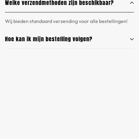
Welke verzendmethoden zijn beschikbaar?
Wij accepteren Paypal en Creditcard.
brengen.
Wij bieden standaard verzending voor alle bestellingen!
Hoe kan ik mijn bestelling volgen?
Wij bieden trackinginformatie zodat u uw bestelling bij
elke stap kunt volgen.