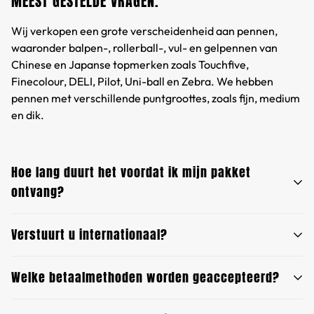
MEEST GESTELDE VRAGEN.
Wij verkopen een grote verscheidenheid aan pennen,
waaronder balpen-, rollerball-, vul- en gelpennen van
Chinese en Japanse topmerken zoals Touchfive,
Finecolour, DELI, Pilot, Uni-ball en Zebra. We hebben
pennen met verschillende puntgroottes, zoals fijn, medium
en dik.
Hoe lang duurt het voordat ik mijn pakket
ontvang?
Verstuurt u internationaal?
Pakketten worden verzonden via China Post Mail
International, waarbij de levertijd voor de meeste landen
varieert tussen 10 en 15 werkdagen. Wij bieden
Welke betaalmethoden worden geaccepteerd?
We zijn er trots op dat we internationale verzendingen
trackinginformatie zodat u uw bestelling bij elke stap kunt
kunnen aanbieden, waardoor we onze brede selectie
volgen.
kwaliteitspennen naar klanten over de hele wereld kunnen