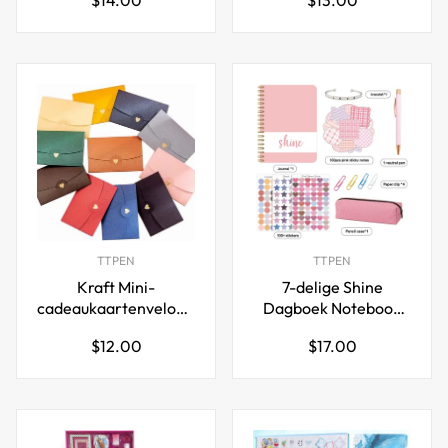
knutselen 35x50cm
stickers
prijs
prijs
rood groen
TTPEN
TTPEN
Kraft Mini-
7-delige Shine
cadeaukaartenveloppen
Dagboek Notebook
met gouden
Pen Sticker
Normale
Normale
$12.00
$17.00
hartvormige sluiting,
Cadeauset voor
prijs
prijs
48 stuks
kinderen