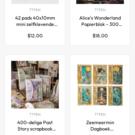
TTPEN
TTPEN
42 pads 40x10mm
Alice's Wonderland
mini zelfklevende
Papierblok – 300
notitievlaggen tabs
Dromerige
Normale
Normale
$12.00
$18.00
paginamarkeringen
Achtergrondvellen
prijs
prijs
14 kleuren
TTPEN
TTPEN
400-delige Past
Zeemeermin
Story scrapbook
Dagboek
papier set – 4 tijdloze
Knutselpapier Set -