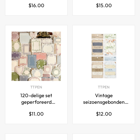
Normale
Normale
$16.00
$15.00
ontwerpen
180 Vellen
prijs
prijs
TTPEN
TTPEN
120-delige set
Vintage
geperforeerd
seizoensgebonden
notitiepapier voor
scrapbookpapier set –
Normale
Normale
$11.00
$12.00
journaling en
112 vellen voor
prijs
prijs
scrapbooking
journaling