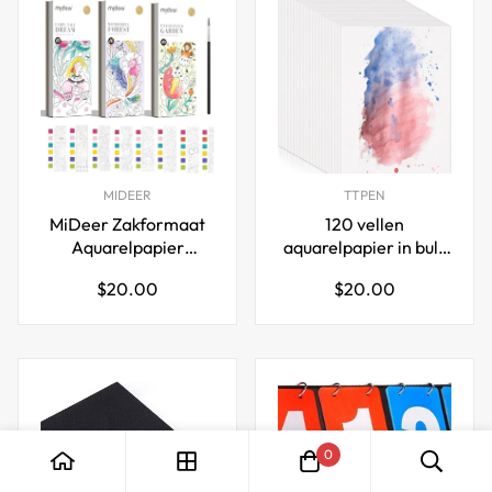
MIDEER
TTPEN
MiDeer Zakformaat
120 vellen
Aquarelpapier
aquarelpapier in bulk
Schilderboek voor
(4 x 6 inch)
Normale
Normale
$20.00
$20.00
Kinderen 3 Stuks
prijs
prijs
0