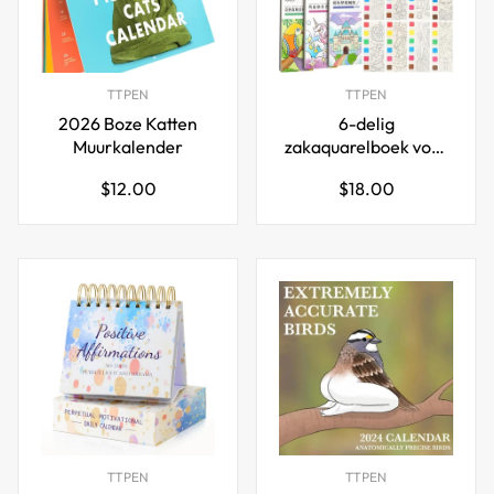
TTPEN
TTPEN
2026 Boze Katten
6-delig
Muurkalender
zakaquarelboek voor
kinderen
Normale
Normale
$12.00
$18.00
prijs
prijs
TTPEN
TTPEN