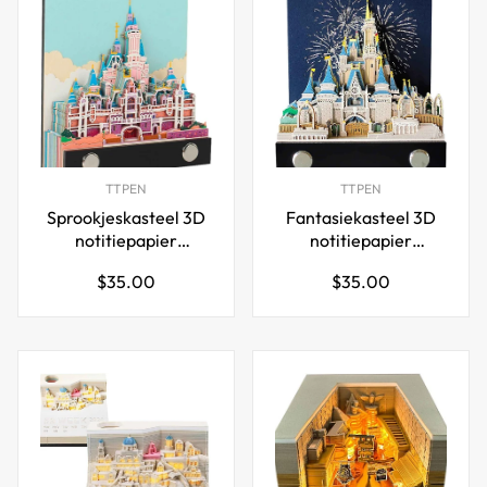
TTPEN
TTPEN
Sprookjeskasteel 3D
Fantasiekasteel 3D
notitiepapier
notitiepapier
memoblok
memoblok
Normale
Normale
$35.00
$35.00
prijs
prijs