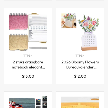
TTPEN
TTPEN
2 stuks draagbare
2026 Bloomy Flowers
notebook elegante
Bureaukalender
mandala
Maandplanner
Normale
Normale
$13.00
$12.00
wachtwoordboekhouder
Vaasvormig
prijs
prijs
met pen