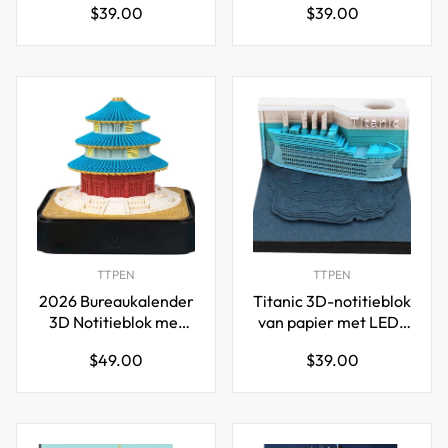
Normale
Normale
$39.00
$39.00
met pennenhouder
licht
prijs
prijs
TTPEN
TTPEN
2026 Bureaukalender
Titanic 3D-notitieblok
3D Notitieblok met
van papier met LED-
Licht Tempel van de
verlichting
Normale
Normale
$49.00
$39.00
Hemel
prijs
prijs