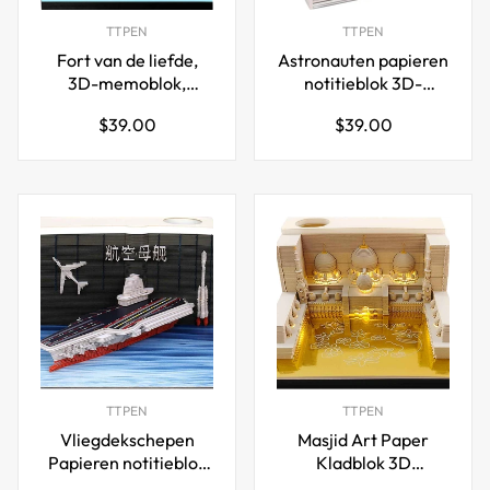
TTPEN
TTPEN
Fort van de liefde,
Astronauten papieren
3D-memoblok,
notitieblok 3D-
kasteelgebouwen,
memoblokken met
Normale
Normale
$39.00
$39.00
roze
pennenhouder
prijs
prijs
TTPEN
TTPEN
Vliegdekschepen
Masjid Art Paper
Papieren notitieblok
Kladblok 3D
3D-memoblokken
Memoblokken met