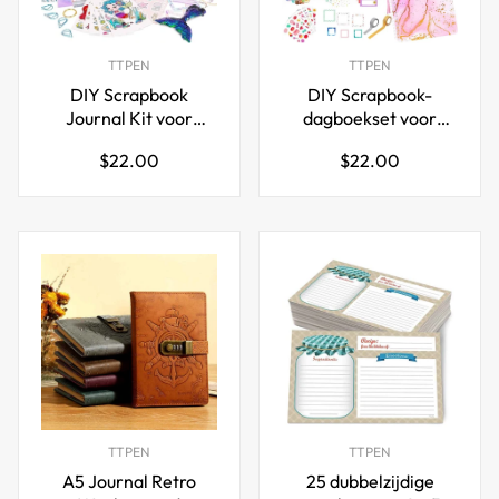
TTPEN
TTPEN
DIY Scrapbook
DIY Scrapbook-
Journal Kit voor
dagboekset voor
meisjesdagboek 6-14
meisjes van 6-14 jaar
Normale
Normale
$22.00
$22.00
jaar zeemeermin
oud, roze
prijs
prijs
TTPEN
TTPEN
A5 Journal Retro
25 dubbelzijdige