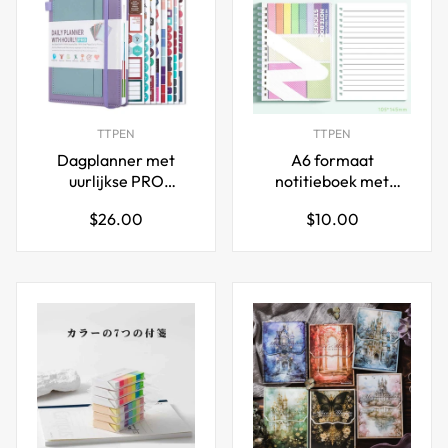
TTPEN
TTPEN
Dagplanner met
A6 formaat
uurlijkse PRO
notitieboek met
planning & takenlijst –
sticker notities
Normale
Normale
$26.00
$10.00
A5
105x145mm
prijs
prijs