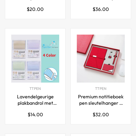
A7
Cadeauset - Glitter
Normale
Normale
$20.00
$36.00
Zandloper Omslag
prijs
prijs
TTPEN
TTPEN
Lavendelgeurige
Premium notitieboek
plakbandrol met
pen sleutelhanger &
notities en
kaarthouder
Normale
Normale
$14.00
$32.00
ingebouwde snijder –
geschenkset
prijs
prijs
4-kleuren