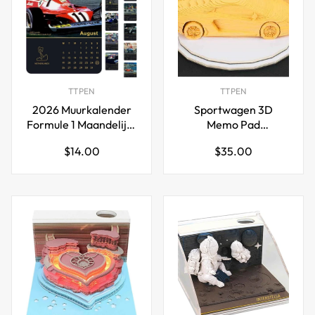
TTPEN
TTPEN
2026 Muurkalender
Sportwagen 3D
Formule 1 Maandelijks
Memo Pad
voor F1 Fans
Notitieblokken met
Normale
Normale
$14.00
$35.00
pennenhouder
prijs
prijs