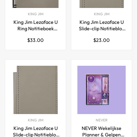
KING JIM
KING JIM
King Jim Lezaface U
King Jim Lezaface U
Ring Notitieboek
Slide-clip Notitieblok
TEFRENU B5
A6
Normale
Normale
$33.00
$23.00
prijs
prijs
KING JIM
NEVER
King Jim Lezaface U
NEVER Wekelijkse
Slide-clip Notitieblok
Planner & Gelpen