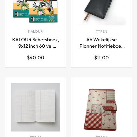
KALOUR
TTPEN
KALOUR Schetsboek,
A6 Wekelijkse
9x12 inch 60 vel
Planner Notitieboek
schetsblok
met metalen gelpen,
Normale
Normale
$40.00
$11.00
78lb/100gsm (2 stuks)
PU leren omslag, 100
prijs
prijs
pagina's