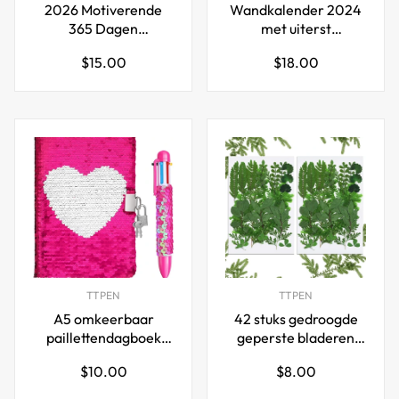
2026 Motiverende
Wandkalender 2024
365 Dagen
met uiterst
Bureaukalender met
nauwkeurige vogels
Normale
Normale
$15.00
$18.00
Inspirerende Citaten
prijs
prijs
TTPEN
TTPEN
A5 omkeerbaar
42 stuks gedroogde
paillettendagboek
geperste bladeren
met slotsleutel 6in1
gedroogde bloemen
Normale
Normale
$10.00
$8.00
intrekbare multipen
voor kunsthandwerk
prijs
prijs
DIY