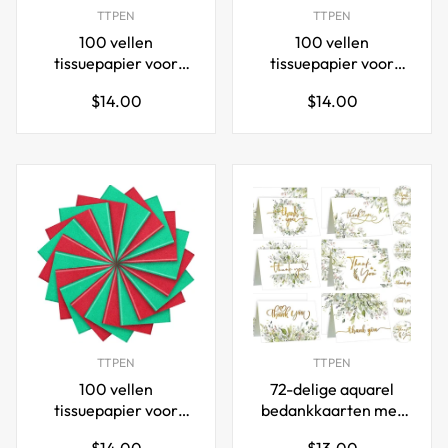
TTPEN
TTPEN
100 vellen
100 vellen
tissuepapier voor
tissuepapier voor
doe-het-zelf
doe-het-zelf
Normale
Normale
$14.00
$14.00
knutselen 35x50cm
knutselen 35x50cm
prijs
prijs
zwart wit rood
groen wit oranje
TTPEN
TTPEN
100 vellen
72-delige aquarel
tissuepapier voor
bedankkaarten met
doe-het-zelf
enveloppen en
Normale
Normale
$14.00
$13.00