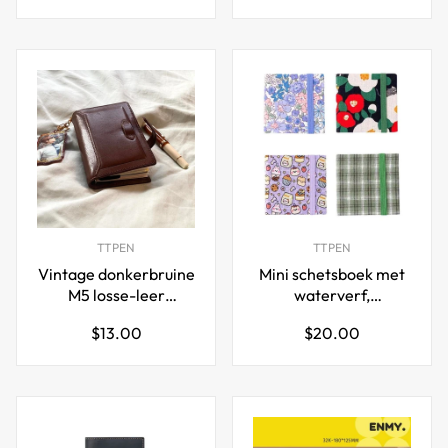
prijs
prijs
Aardbei 12-pack
sluiting, 192 pagina's
(96 vellen)
TTPEN
TTPEN
Vintage donkerbruine
Mini schetsboek met
M5 losse-leer
waterverf,
notitieboek
stofomslag, 20 vellen,
Normale
Normale
$13.00
$20.00
set van 4
prijs
prijs