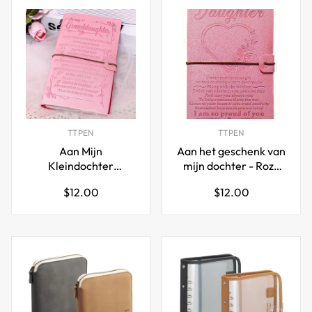
TTPEN
TTPEN
Aan Mijn
Aan het geschenk van
Kleindochter
mijn dochter - Roze
Geschenk Roze Leren
leren dagboek van
Normale
Normale
$12.00
$12.00
Dagboek
mama
prijs
prijs