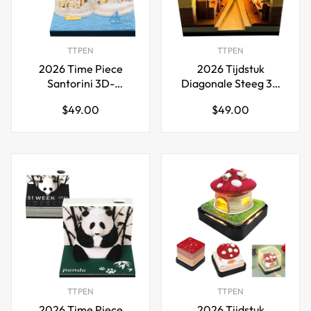
TTPEN
TTPEN
2026 Time Piece
2026 Tijdstuk
Santorini 3D-
Diagonale Steeg 3D
kalender notitieblok
Kalender Notitieblok
Normale
Normale
$49.00
$49.00
met LED-verlichting
met LED-verlichting
prijs
prijs
TTPEN
TTPEN
2026 Time Piece
2026 Tijdstuk