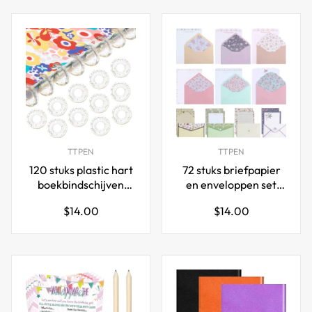
TTPEN
TTPEN
120 stuks plastic hart
72 stuks briefpapier
boekbindschijven
en enveloppen set
bindmiddelringen
vintage bloemen brief
Normale
Normale
$14.00
$14.00
voor doe-het-zelf
schrijven
prijs
prijs
notebooks planners