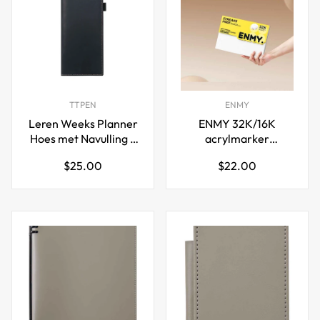
TTPEN
ENMY
Leren Weeks Planner
ENMY 32K/16K
Hoes met Navulling –
acrylmarker
Notitieboekhoes van
schetsblok, 30 vellen
Normale
Normale
$25.00
$22.00
Koeienhuid
prijs
prijs