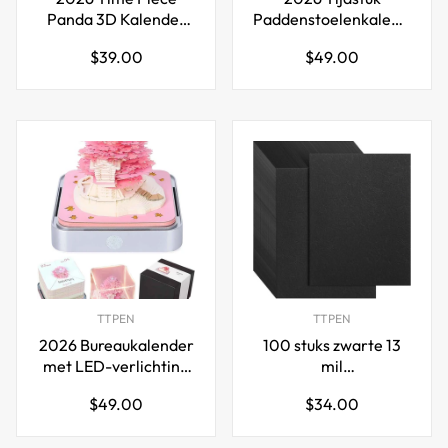
Panda 3D Kalender
Paddenstoelenkalender
Notitieblok met
Notitieblok met LED-
Normale
Normale
$39.00
$49.00
Pennenhouder
verlichting
prijs
prijs
TTPEN
TTPEN
2026 Bureaukalender
100 stuks zwarte 13
met LED-verlichting
mil
Sakura Boomhuis
presentatiebindomslagen
Normale
Normale
$49.00
$34.00
Roze Groen
en -ruggen (8,5 x 11
prijs
prijs
inch)