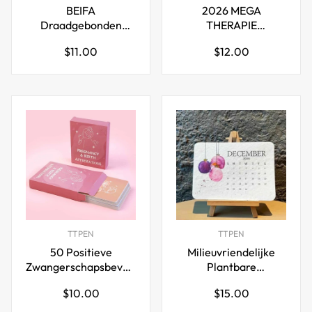
BEIFA
2026 MEGA
Draadgebonden
THERAPIE
Ongedateerde
JOURNAAL BUNDEL
Normale
Normale
$11.00
$12.00
Wekelijkse Dagelijkse
Jumbo Therapeutisch
prijs
prijs
Plannerblok
Handboek
Scheduler - 2 Stuks
TTPEN
TTPEN
50 Positieve
Milieuvriendelijke
Zwangerschapsbevestigingskaarten
Plantbare
voor Nieuwe Moeders
Liefdeszaad Kalender
Normale
Normale
$10.00
$15.00
2026
prijs
prijs