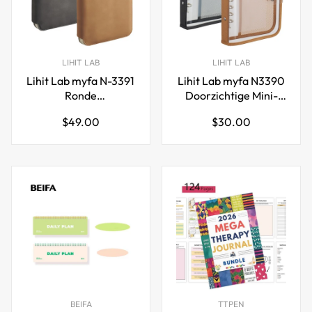
LIHIT LAB
LIHIT LAB
Lihit Lab myfa N-3391
Lihit Lab myfa N3390
Ronde
Doorzichtige Mini-
Ritssluitingmap Mini
ringband met 6 gaten
Normale
Normale
$49.00
$30.00
6-Gaten
prijs
prijs
BEIFA
TTPEN