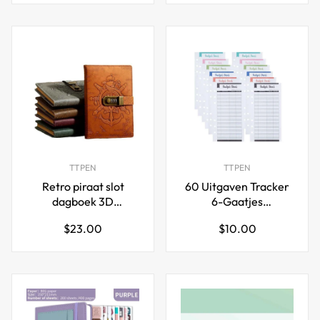
TTPEN
TTPEN
Retro piraat slot
60 Uitgaven Tracker
dagboek 3D
6-Gaatjes
gesneden Europese
Geperforeerde
Normale
Normale
$23.00
$10.00
stijl vergrendeld
Budgetbladen voor
prijs
prijs
notitieboek A5
A6 Budgetmap