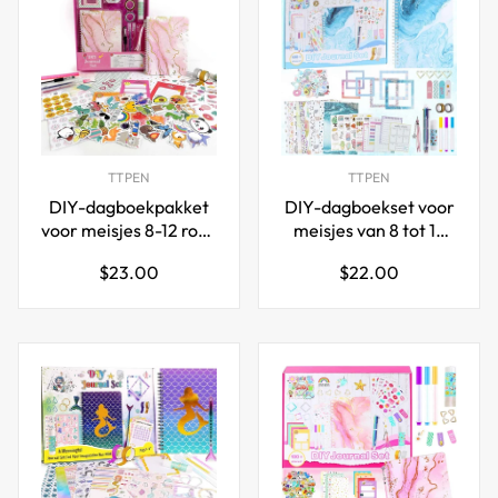
TTPEN
TTPEN
DIY-dagboekpakket
DIY-dagboekset voor
voor meisjes 8-12 roze
meisjes van 8 tot 13
plakboekdagboekset
jaar en ouder - Blue
Normale
Normale
$23.00
$22.00
Wave
prijs
prijs