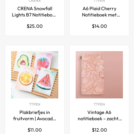
CRENA
TTPEN
CRENA Snowfall
A6 Plaid Cherry
Lights B7 Notitieboek
Notitieboek met
Navulling | 384
Losse Bladen – Geruit
Normale
Normale
$25.00
$14.00
Pagina's | 68gsm |
/ Blanco / Gelijnd
prijs
prijs
126×80mm
TTPEN
TTPEN
Plakbriefjes in
Vintage A6
fruitvorm | Avocado,
notitieboek – zachte
Sinaasappel,
PU leren bedrukte
Normale
Normale
$11.00
$12.00
Watermeloen,
kaft, elastische