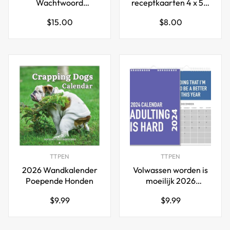
Wachtwoord
receptkaarten 4 x 5,5
Notebook Relief
inch
Normale
Normale
$15.00
$8.00
Sculptuur
prijs
prijs
TTPEN
TTPEN
2026 Wandkalender
Volwassen worden is
Poepende Honden
moeilijk 2026
Kalender
Normale
Normale
$9.99
$9.99
prijs
prijs