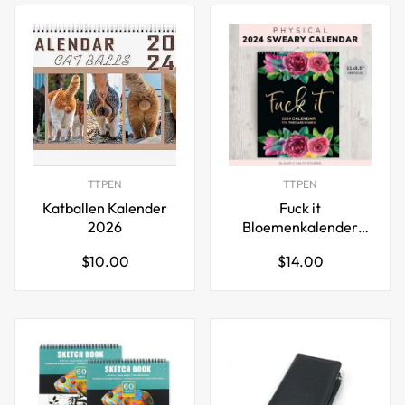
TTPEN
TTPEN
Katballen Kalender
Fuck it
2026
Bloemenkalender
Memo, Muurkalender
Normale
Normale
$10.00
$14.00
2026 voor Vermoeide
prijs
prijs
Vrouwen